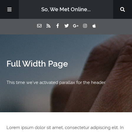
So, We Met Online...
Home
Full Width Page
Episodes
Contact Us
This time we've activated parallax for the header.
Subscribe
Sponsors & Donate
Lorem ipsum dolor sit amet, consectetur adipiscing elit. In